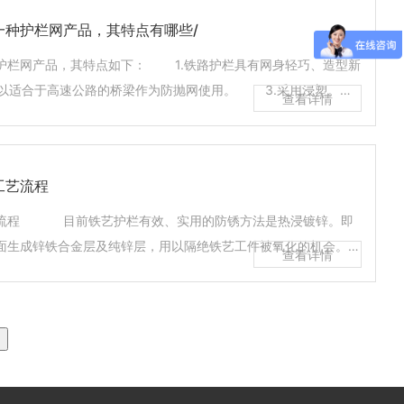
常为：含碳量3.6～3.8%，含硅量2...
一种护栏网产品，其特点有哪些/
护栏网产品，其特点如下： 1.铁路护栏具有网身轻巧、造型新
以适合于高速公路的桥梁作为防抛网使用。 3.采用浸塑。十
复使用性好，可根据需要对围网重新布局 5.属于环保产品，
的特点 公路护栏网是一种用于公路、高速公路使用的护栏产
新颖，便于运输，易安装的特点。中国...
工艺流程
浸镀锌。即
面生成锌铁合金层及纯锌层，用以隔绝铁艺工件被氧化的机会。防
维修，安全可靠，是铁艺工件的佳防锈方法。 热浸镀锌的工
查铁艺工件是否具备本厂镀锌的工艺孔（排气、出入锌...