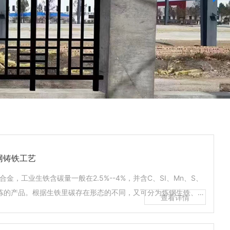
网铸铁工艺
，工业生铁含碳量一般在2.5%--4%，并含C、SI、Mn、S、
冶炼的产品。根据生铁里碳存在形态的不同，又可分为炼钢生铁、铸
析出的石墨呈球形的铸铁。球状石墨对金属基作用比片状石墨
的70～90%，抗拉强度可达120kgf/mm2，并且具有良好的