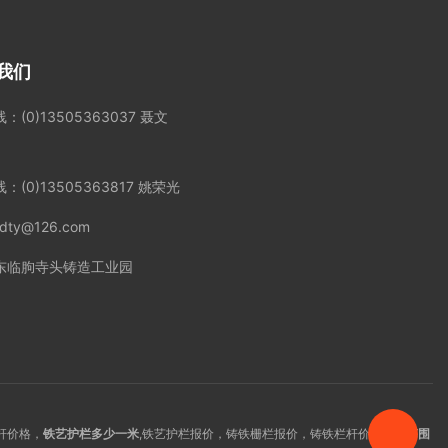
我们
：(0)13505363037 聂文
：(0)13505363817 姚荣光
zdty@126.com
东临朐寺头铸造工业园
杆价格，
铁艺护栏多少一米
,铁艺护栏报价，铸铁栅栏报价，铸铁栏杆价格，
铁艺围