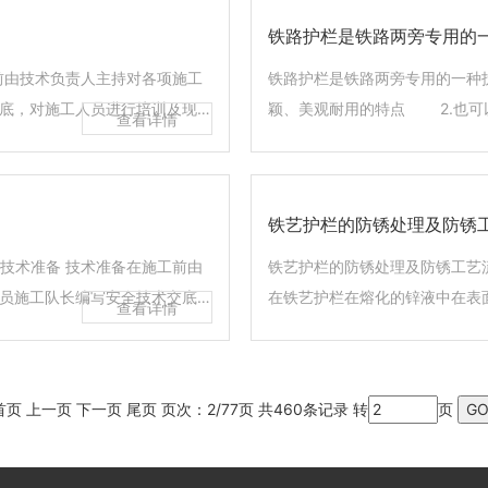
年。漆层易褪色脱落。锌...
韧性。球墨铸铁除铁外的化学成分通
铁路护栏是铁路两旁专用的
工前由技术负责人主持对各项施工
铁路护栏是铁路两旁专用的一种
底，对施工人员进行培训及现场
颖、美观耐用的特点 2.也可
需各种原材料。栏杆确定材料符
年防锈 4.自身拆装方便，重
材料不进现场使用。 3．制作工
终可回收利用。 公路护栏网
规格尺寸制作...
品，它具有的网体结构简单，造型
铁艺护栏的防锈处理及防锈
．技术准备 技术准备在施工前由
铁艺护栏的防锈处理及防锈工艺流程 目前铁艺护栏有效、实用的防锈方法是热
员施工队长编写安全技术交底，
在铁艺护栏在熔化的锌液中在表
纸和设计要求，采购工程所需各
锈期长达20-50年以上，期间无需
车间加工制作，确保不合格材料
艺流程 1、酸洗前检查处理 检
据图纸所示图...
首页
上一页
下一页
尾页
页次：2/77页 共460条记录 转
页