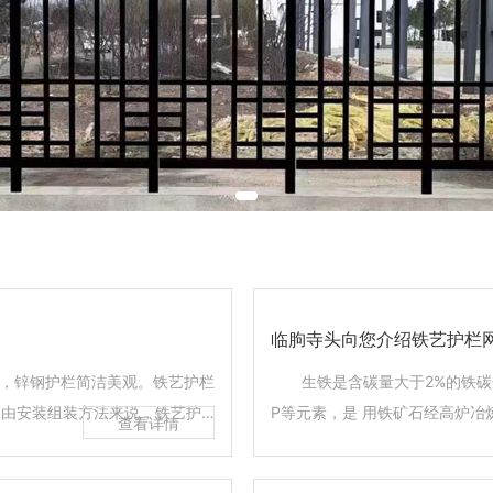
临朐寺头向您介绍铁艺护栏
变，锌钢护栏简洁美观。铁艺护栏
生铁是含碳量大于2%的铁碳合金
.由安装组装方法来说，铁艺护
P等元素，是 用铁矿石经高炉
。锌钢护栏采用冲孔焊接，连接
造生铁和球墨铸铁等几种。 
捷且牢固。 3.从耐候性来
小，使铸铁的强度达到基体组织强度